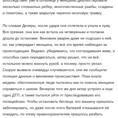
Впоследствии, уже в больнице у женщины диагностировали
несколько сломанных ребер, многочисленные ушибы, ссадины
и гематомы, а также закрытую черепно-мозговую травму.
По словам Диляры, после удара она отлетела и упала в лужу.
Вся грязная, она кое-как встала на четвереньки и ползком
дошла до остановки. Виновник аварии даже не подошел к ней,
но, как утверждает женщина, он всё это время наблюдал за
происходящим. Видимо, убедившись, что пострадавшая жива, и
способна сама передвигаться, актер решил, что на всё
остальное можно махнуть рукой, а посему, просто уехал.
Скорую вызвали очевидцы случившегося, они же сообщили
полиции данные о виновнике происшествия. Пока ехали
медики, обеспокоенные люди пытались как-то помочь женщине
справиться с шоком. Вечером того же дня актер устроил и еще
одно ДТП, а также пытался уйти от преследовавших его
полицейских. Чтобы остановить беглеца, его машину пришлось
заблокировать, но даже после этого Валерий отказывался её
покидать, по этому правоохранителям пришлось разбить