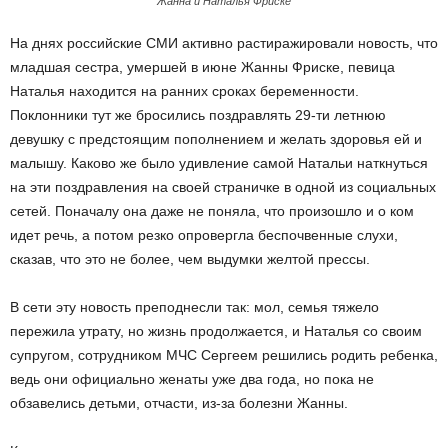
Жанна и Наталья Фриске
На днях российские СМИ активно растиражировали новость, что
младшая сестра, умершей в июне Жанны Фриске, певица
Наталья находится на ранних сроках беременности.
Поклонники тут же бросились поздравлять 29-ти летнюю
девушку с предстоящим пополнением и желать здоровья ей и
малышу. Каково же было удивление самой Натальи наткнуться
на эти поздравления на своей страничке в одной из социальных
сетей. Поначалу она даже не поняла, что произошло и о ком
идет речь, а потом резко опровергла беспочвенные слухи,
сказав, что это не более, чем выдумки желтой прессы.
В сети эту новость преподнесли так: мол, семья тяжело
пережила утрату, но жизнь продолжается, и Наталья со своим
супругом, сотрудником МЧС Сергеем решились родить ребенка,
ведь они официально женаты уже два года, но пока не
обзавелись детьми, отчасти, из-за болезни Жанны.