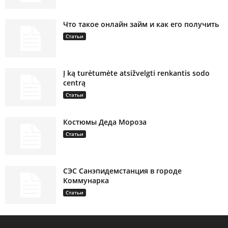
Что такое онлайн займ и как его получить
Статьи
Į ką turėtumėte atsižvelgti renkantis sodo
centrą
Статьи
Костюмы Деда Мороза
Статьи
СЭС Санэпидемстанция в городе
Коммунарка
Статьи