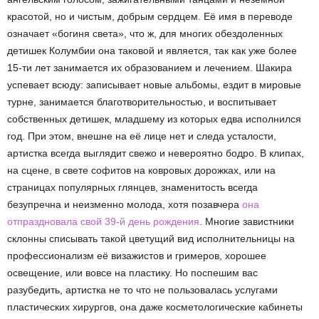
красотой, но и чистым, добрым сердцем. Её имя в переводе
означает «богиня света», что ж, для многих обездоленных
детишек Колумбии она таковой и является, так как уже более
15-ти лет занимается их образованием и лечением. Шакира
успевает всюду: записывает новые альбомы, ездит в мировые
турне, занимается благотворительностью, и воспитывает
собственных детишек, младшему из которых едва исполнился
год. При этом, внешне на её лице нет и следа усталости,
артистка всегда выглядит свежо и невероятно бодро. В клипах,
на сцене, в свете софитов на ковровых дорожках, или на
страницах популярных глянцев, знаменитость всегда
безупречна и неизменно молода, хотя позавчера
она
отпраздновала свой 39-й день рождения
. Многие завистники
склонны списывать такой цветущий вид исполнительницы на
профессионализм её визажистов и гримеров, хорошее
освещение, или вовсе на пластику. Но поспешим вас
разубедить, артистка не то что не пользовалась услугами
пластических хирургов, она даже косметологические кабинеты