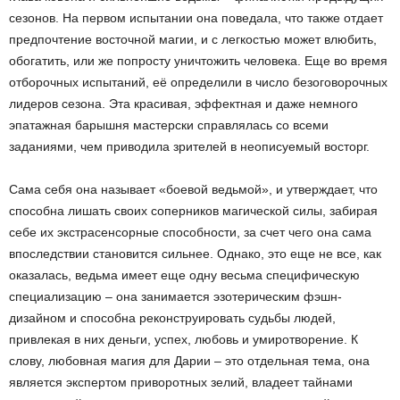
сезонов. На первом испытании она поведала, что также отдает
предпочтение восточной магии, и с легкостью может влюбить,
обогатить, или же попросту уничтожить человека. Еще во время
отборочных испытаний, её определили в число безоговорочных
лидеров сезона. Эта красивая, эффектная и даже немного
эпатажная барышня мастерски справлялась со всеми
заданиями, чем приводила зрителей в неописуемый восторг.
Сама себя она называет «боевой ведьмой», и утверждает, что
способна лишать своих соперников магической силы, забирая
себе их экстрасенсорные способности, за счет чего она сама
впоследствии становится сильнее. Однако, это еще не все, как
оказалась, ведьма имеет еще одну весьма специфическую
специализацию – она занимается эзотерическим фэшн-
дизайном и способна реконструировать судьбы людей,
привлекая в них деньги, успех, любовь и умиротворение. К
слову, любовная магия для Дарии – это отдельная тема, она
является экспертом приворотных зелий, владеет тайнами