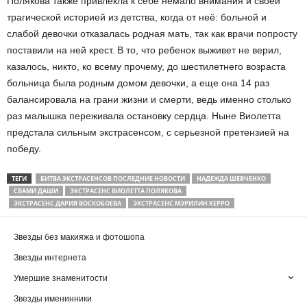
Полякова также привлекла к себе немало внимания и своей
трагической историей из детства, когда от неё: больной и
слабой девочки отказалась родная мать, так как врачи попросту
поставили на ней крест. В то, что ребенок выживет не верил,
казалось, никто, ко всему прочему, до шестилетнего возраста
больница была родным домом девочки, а еще она 14 раз
балансировала на грани жизни и смерти, ведь именно столько
раз малышка переживала остановку сердца. Ныне Виолетта
предстала сильным экстрасенсом, с серьезной претензией на
победу.
ТЕГИ
БИТВА ЭКСТРАСЕНСОВ ПОСЛЕДНИЕ НОВОСТИ
НАДЕЖДА ШЕВЧЕНКО
СВАМИ ДАШИ
ЭКСТРАСЕНС ВИОЛЕТТА ПОЛЯКОВА
ЭКСТРАСЕНС ДАРИЯ ВОСКОБОЕВА
ЭКСТРАСЕНС МЭРИЛИН КЕРРО
Звезды без макияжа и фотошопа
Звезды интернета
Умершие знаменитости
Звезды именинники