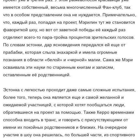
имеется собственный, весьма многочисленный Фан-клуб, так
что в особом представлении она не нуждается. Примечательно,
что, каждый раз, попадая на проект, Мэрилин тут же становится
фавориткой шоу, но вот от заветной победы её каждый раз
отделяют всего-то пара-тройка процентов зрительских голосов.
По словам эстонки, дар ясновидения передался ей еще от
прабабки, которая слыла знахаркой и имела огромные
познания в области «белой» и «черной» магии. Сама же Мэри
осваивала эти науки по старинным книгам и записям,
оставленным её родственницей.
Эстонка с легкостью проходит даже самые сложные испытания,
более того, теперь она является еще и самой желанной и
ожидаемой участницей, с которой хотят пообщаться люди,
обратившиеся на проект за помощью. Также Керро временами
способна входить в транс, и говорить с присутствующими от
имени их покойных родственников и близких. На очередное
участие в шоу она решилась, по большей части, из спортивного