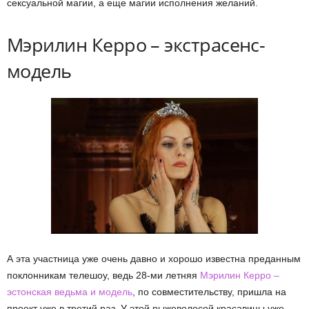
сексуальной магии, а еще магии исполнения желаний.
Мэрилин Керро – экстрасенс-
модель
А эта участница уже очень давно и хорошо известна преданным
поклонникам телешоу, ведь 28-ми летняя
Мэрилин Керро –
эстонская ведьма и модель
, по совместительству, пришла на
проект уже в третий раз. У этой рыжеволосой красавицы уже