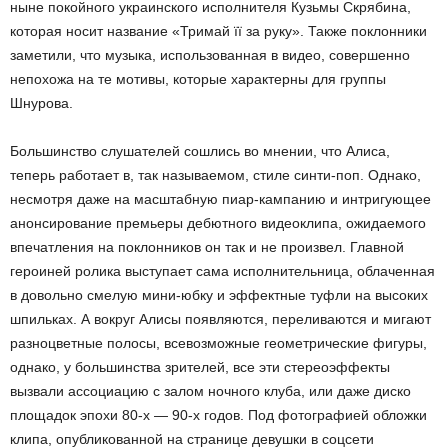
ныне покойного украинского исполнителя Кузьмы Скрябина,
которая носит название «Тримай її за руку». Также поклонники
заметили, что музыка, использованная в видео, совершенно
непохожа на те мотивы, которые характерны для группы
Шнурова.
Большинство слушателей сошлись во мнении, что Алиса,
теперь работает в, так называемом, стиле синти-поп. Однако,
несмотря даже на масштабную пиар-кампанию и интригующее
анонсирование премьеры дебютного видеоклипа, ожидаемого
впечатления на поклонников он так и не произвел. Главной
героиней ролика выступает сама исполнительница, облаченная
в довольно смелую мини-юбку и эффектные туфли на высоких
шпильках. А вокруг Алисы появляются, переливаются и мигают
разноцветные полосы, всевозможные геометрические фигуры,
однако, у большинства зрителей, все эти стереоэффекты
вызвали ассоциацию с залом ночного клуба, или даже диско
площадок эпохи 80-х — 90-х годов. Под фотографией обложки
клипа, опубликованной на странице девушки в соцсети