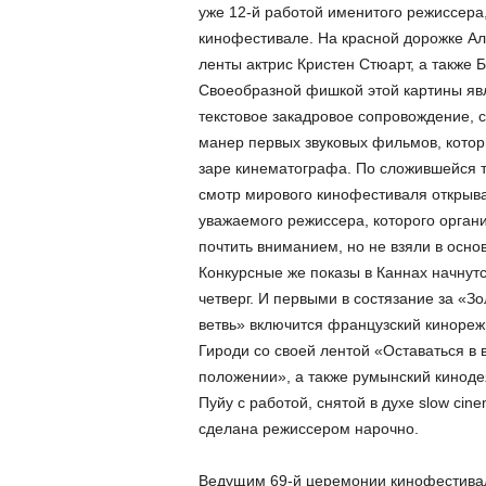
уже 12-й работой именитого режиссера
кинофестивале. На красной дорожке Ал
ленты актрис Кристен Стюарт, а также 
Своеобразной фишкой этой картины яв
текстовое закадровое сопровождение, 
манер первых звуковых фильмов, кото
заре кинематографа. По сложившейся 
смотр мирового кинофестиваля открыв
уважаемого режиссера, которого орган
почтить вниманием, но не взяли в основ
Конкурсные же показы в Каннах начнутс
четверг. И первыми в состязание за «
ветвь» включится французский кинореж
Гироди со своей лентой «Оставаться в
положении», а также румынский киноде
Пуйу с работой, снятой в духе slow c
сделана режиссером нарочно.
Ведущим 69-й церемонии кинофестивал