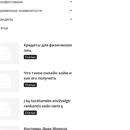
инофестивали
еременные знаменитости
кандалы
татьи
Кредиты для физических
лиц
Статьи
Что такое онлайн займ и
как его получить
Статьи
Į ką turėtumėte atsižvelgti
renkantis sodo centrą
Статьи
Костюмы Деда Мороза