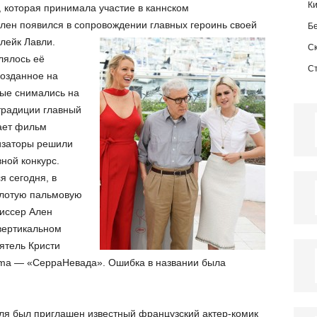
К
, которая принимала участие в каннском
лен появился в сопровождении главных героинь своей
Б
Блейк Лавли.
С
лялось её
С
созданное на
рые снимались на
традиции главный
ает фильм
изаторы решили
ной конкурс.
я сегодня, в
Золотую пальмовую
иссер Ален
 вертикальном
ятель Кристи
inema — «СерраНевада». Ошибка в названии была
я был приглашен известный французский актер-комик