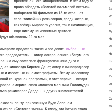
престижнейшего кинофестиваля. В этом году за
Зв
право обладать «Золотой пальмовой ветвью»
За
поборются 90 фильмов из 13-ти стран, от
Ро
талантливейших режиссеров, среди которых,
Зн
как звёзды мирового уровня, так и начинающие,
еще никому не известные деятели
Лу
будут объявлены 22-го мая.
Но
Ре
амерами предстали также и все девять
выбранных
Но
, его председатель — автор оскароносного «Безумного
панию ему составили французская кино-дива и
Шо
дная кинозезда Кирстен Данст, актер и кинопродюсер
Фа
ые и известные кинематографисты. Этому коллективу
Уч
вной конкурсной программы, в этот перечень входят
се
овара, американского «плохого мальчика Голливуда»
ьев-режиссеров Дарденн и других знаменитостей.
С
Са
оказали ленту, привезенную Вуди Алленом –
М
-стиле «Светская жизнь». К слову, эта Катина стала