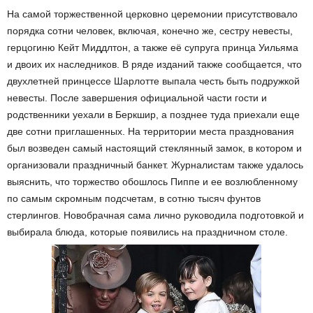
На самой торжественной церковно церемонии присутствовало
порядка сотни человек, включая, конечно же, сестру невесты,
герцогиню Кейт Миддлтон, а также её супруга принца Уильяма
и двоих их наследников. В ряде изданий также сообщается, что
двухлетней принцессе Шарлотте выпала честь быть подружкой
невесты. После завершения официальной части гости и
родственники уехали в Беркшир, а позднее туда приехали еще
две сотни приглашенных. На территории места празднования
был возведен самый настоящий стеклянный замок, в котором и
организовали праздничный банкет. Журналистам также удалось
выяснить, что торжество обошлось Пиппе и ее возлюбленному
по самым скромным подсчетам, в сотню тысяч фунтов
стерлингов. Новобрачная сама лично руководила подготовкой и
выбирала блюда, которые появились на праздничном столе.