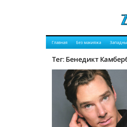
Главная
Без макияжа
Западны
Тег: Бенедикт Камбер