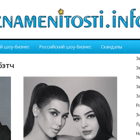
й шоу-бизнес
Российский шоу-бизнес
Скандалы
З
бэтч
З
У
З
З
Р
З
Лу
Но