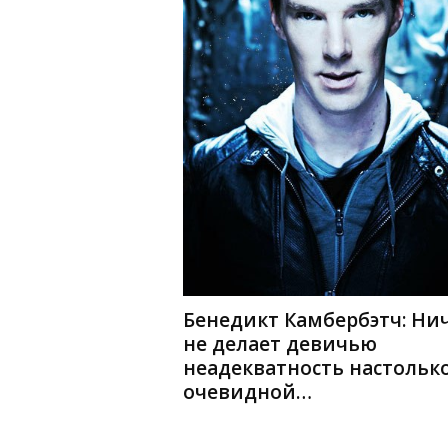
Бенедикт Камбербэтч: Ни
не делает девичью
неадекватность настольк
очевидной…