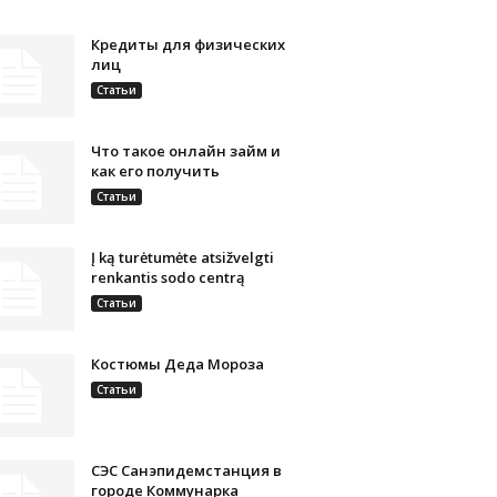
Кредиты для физических
лиц
Статьи
Что такое онлайн займ и
как его получить
Статьи
Į ką turėtumėte atsižvelgti
renkantis sodo centrą
Статьи
Костюмы Деда Мороза
Статьи
СЭС Санэпидемстанция в
городе Коммунарка