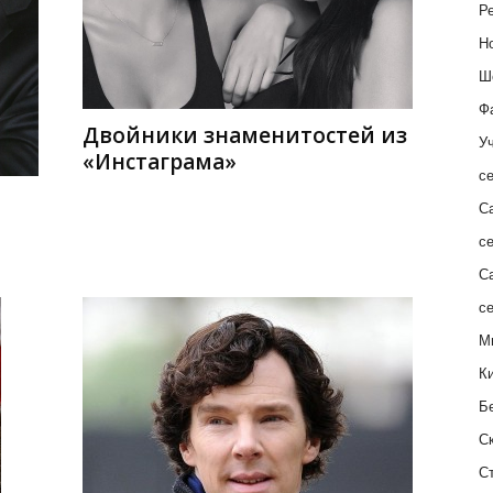
Ре
Н
Ш
Ф
Двойники знаменитостей из
Уч
«Инстаграма»
с
С
с
С
с
М
К
Б
С
С