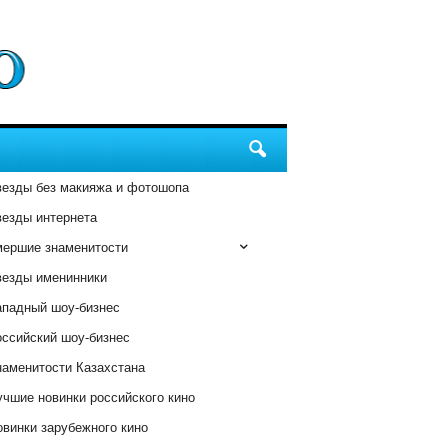
везды без макияжа и фотошопа
везды интернета
мершие знаменитости
везды именинники
ападный шоу-бизнес
оссийский шоу-бизнес
наменитости Казахстана
чшие новинки российского кино
винки зарубежного кино