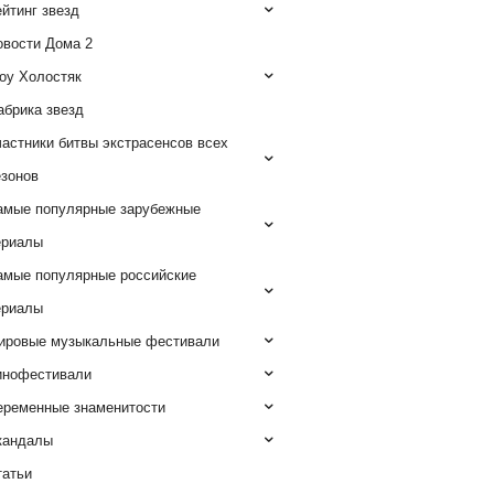
йтинг звезд
овости Дома 2
оу Холостяк
абрика звезд
астники битвы экстрасенсов всех
езонов
амые популярные зарубежные
ериалы
амые популярные российские
ериалы
ировые музыкальные фестивали
инофестивали
еременные знаменитости
кандалы
татьи