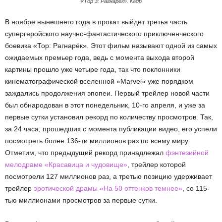
«Тор 3: Рагнарёк». Кадр
В ноябре нынешнего года в прокат выйдет третья часть
супергеройского научно-фантастического приключенческого
боевика «Тор: Рагнарёк». Этот фильм называют одной из самых
ожидаемых премьер года, ведь с момента выхода второй
картины прошло уже четыре года, так что поклонники
кинематографической вселенной «Marvel» уже порядком
заждались продолжения эпопеи. Первый трейлер новой части
был обнародован в этот понедельник, 10-го апреля, и уже за
первые сутки установил рекорд по количеству просмотров. Так,
за 24 часа, прошедших с момента публикации видео, его успели
посмотреть более 136-ти миллионов раз по всему миру.
Отметим, что предыдущий рекорд принадлежал
фэнтезийной
мелодраме «Красавица и чудовище»
, трейлер которой
посмотрели 127 миллионов раз, а третью позицию удерживает
трейлер
эротической драмы «На 50 оттенков темнее»
, со 115-
тью миллионами просмотров за первые сутки.