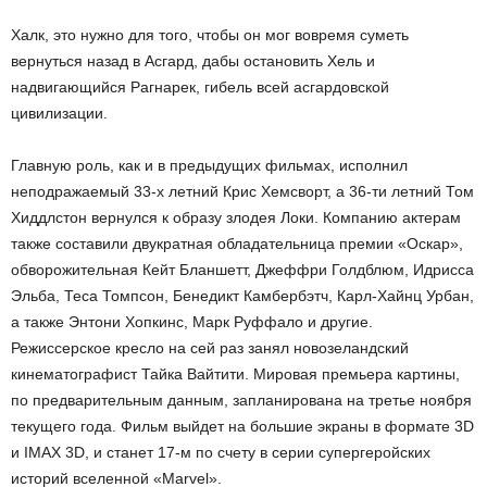
Халк, это нужно для того, чтобы он мог вовремя суметь
вернуться назад в Асгард, дабы остановить Хель и
надвигающийся Рагнарек, гибель всей асгардовской
цивилизации.
Главную роль, как и в предыдущих фильмах, исполнил
неподражаемый 33-х летний Крис Хемсворт, а 36-ти летний Том
Хиддлстон вернулся к образу злодея Локи. Компанию актерам
также составили двукратная обладательница премии «Оскар»,
обворожительная Кейт Бланшетт, Джеффри Голдблюм, Идрисса
Эльба, Теса Томпсон, Бенедикт Камбербэтч, Карл-Хайнц Урбан,
а также Энтони Хопкинс, Марк Руффало и другие.
Режиссерское кресло на сей раз занял новозеландский
кинематографист Тайка Вайтити. Мировая премьера картины,
по предварительным данным, запланирована на третье ноября
текущего года. Фильм выйдет на большие экраны в формате 3D
и IMAX 3D, и станет 17-м по счету в серии супергеройских
историй вселенной «Marvel».