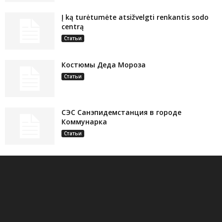
Į ką turėtumėte atsižvelgti renkantis sodo
centrą
Статьи
Костюмы Деда Мороза
Статьи
СЭС Санэпидемстанция в городе
Коммунарка
Статьи