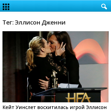
Тег: Эллисон Дженни
Кейт Уинслет восхитилась игрой Эллисон