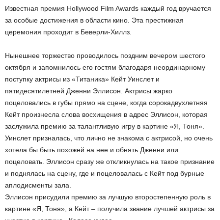
Известная премия Hollywood Film Awards каждый год вручается
за особые достижения в области кино. Эта престижная
церемония проходит в Беверли-Хиллз.
Нынешнее торжество проводилось поздним вечером шестого
октября и запомнилось его гостям благодаря неординарному
поступку актрисы из «Титаника» Кейт Уинслет и
пятидесятилетней Дженни Эллисон. Актрисы жарко
поцеловались в губы прямо на сцене, когда сорокадвухлетняя
Кейт произнесла слова восхищения в адрес Эллисон, которая
заслужила премию за талантливую игру в картине «Я, Тоня».
Уинслет призналась, что лично не знакома с актрисой, но очень
хотела бы быть похожей на нее и обнять Дженни или
поцеловать. Эллисон сразу же откликнулась на такое признание
и поднялась на сцену, где и поцеловалась с Кейт под бурные
аплодисменты зала.
Эллисон присудили премию за лучшую второстепенную роль в
картине «Я, Тоня», а Кейт – получила звание лучшей актрисы за