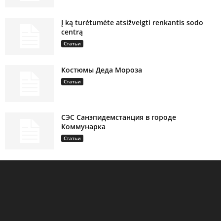
Į ką turėtumėte atsižvelgti renkantis sodo
centrą
Статьи
Костюмы Деда Мороза
Статьи
СЭС Санэпидемстанция в городе
Коммунарка
Статьи