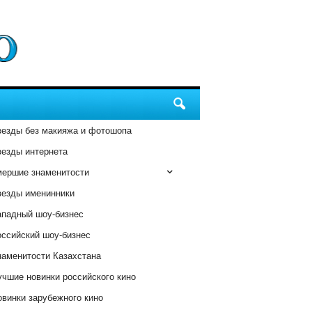
везды без макияжа и фотошопа
везды интернета
мершие знаменитости
везды именинники
ападный шоу-бизнес
оссийский шоу-бизнес
наменитости Казахстана
чшие новинки российского кино
винки зарубежного кино