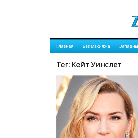
Главная
Без макияжа
Западны
Тег: Кейт Уинслет