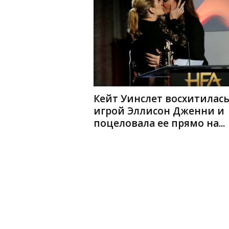
Кейт Уинслет восхитилас
игрой Эллисон Дженни и
поцеловала ее прямо на...