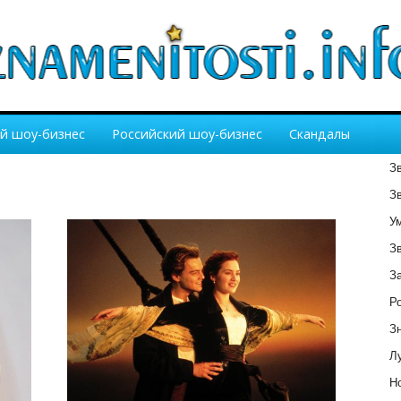
й шоу-бизнес
Российский шоу-бизнес
Скандалы
З
З
У
З
З
Р
З
Лу
Но