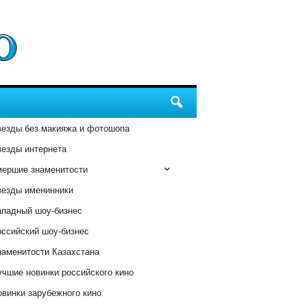
везды без макияжа и фотошопа
везды интернета
мершие знаменитости
везды именинники
ападный шоу-бизнес
оссийский шоу-бизнес
наменитости Казахстана
чшие новинки российского кино
винки зарубежного кино