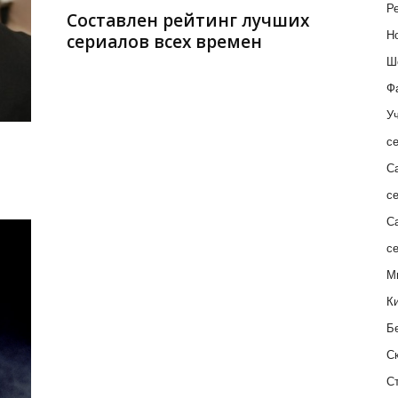
Ре
Составлен рейтинг лучших
Н
сериалов всех времен
Ш
Ф
Уч
с
С
с
С
с
М
К
Б
С
С