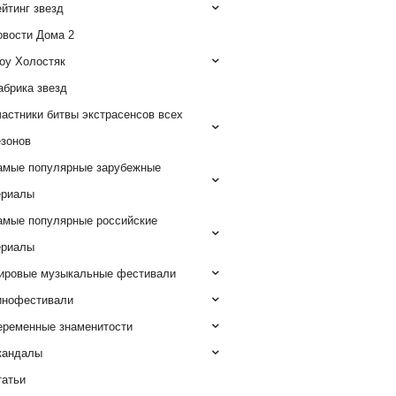
йтинг звезд
овости Дома 2
оу Холостяк
абрика звезд
астники битвы экстрасенсов всех
езонов
амые популярные зарубежные
ериалы
амые популярные российские
ериалы
ировые музыкальные фестивали
инофестивали
еременные знаменитости
кандалы
татьи