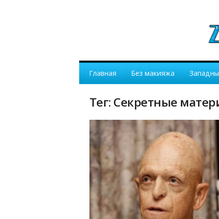
Главная
Без макияжа
Западны
Тег: Секретные мате