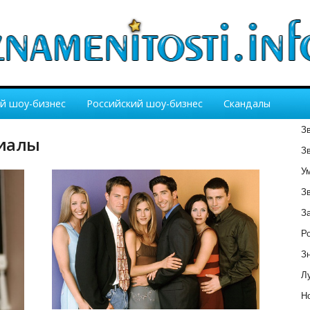
й шоу-бизнес
Российский шоу-бизнес
Скандалы
З
риалы
З
У
З
З
Р
З
Лу
Но