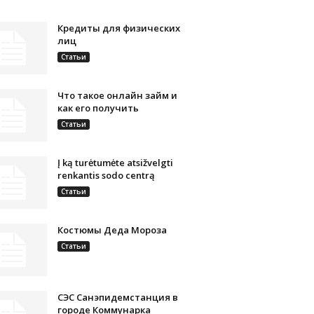
Кредиты для физических
лиц
Статьи
Что такое онлайн займ и
как его получить
Статьи
Į ką turėtumėte atsižvelgti
renkantis sodo centrą
Статьи
Костюмы Деда Мороза
Статьи
СЭС Санэпидемстанция в
городе Коммунарка