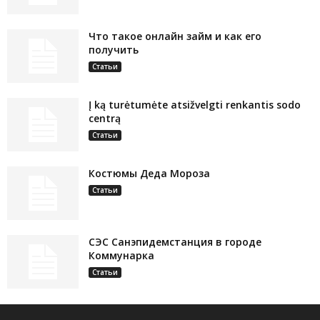
Что такое онлайн займ и как его
получить
Статьи
Į ką turėtumėte atsižvelgti renkantis sodo
centrą
Статьи
Костюмы Деда Мороза
Статьи
СЭС Санэпидемстанция в городе
Коммунарка
Статьи