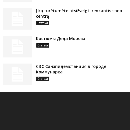
Į ką turėtumėte atsižvelgti renkantis sodo
centrą
Статьи
Костюмы Деда Мороза
Статьи
СЭС Санэпидемстанция в городе
Коммунарка
Статьи