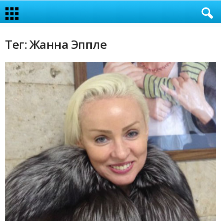
Тег: Жанна Эппле