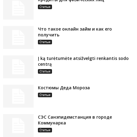
Статьи
Что такое онлайн займ и как его
получить
Статьи
Į ką turėtumėte atsižvelgti renkantis sodo
centrą
Статьи
Костюмы Деда Мороза
Статьи
СЭС Санэпидемстанция в городе
Коммунарка
Статьи