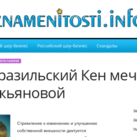
й шоу-бизнес
Российский шоу-бизнес
Скандалы
ОТО-ГАЛЕРЕЯ
азильский Кен меч
укьяновой
Зв
Зв
Стремление к изменению и улучшению
У
собственной внешности диктуется