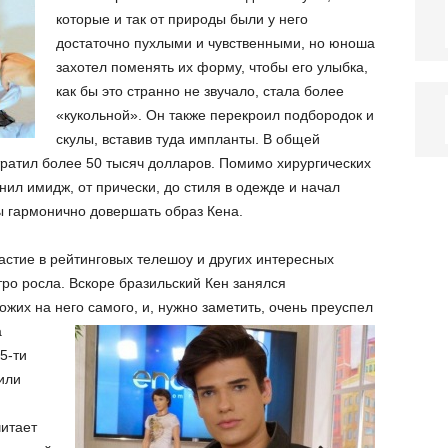
которые и так от природы были у него
достаточно пухлыми и чувственными, но юноша
захотел поменять их форму, чтобы его улыбка,
как бы это странно не звучало, стала более
«кукольной». Он также перекроил подбородок и
скулы, вставив туда импланты. В общей
тратил более 50 тысяч долларов. Помимо хирургических
ил имидж, от прически, до стиля в одежде и начал
ы гармонично довершать образ Кена.
стие в рейтинговых телешоу и других интересных
тро росла. Вскоре бразильский Кен занялся
жих на него самого, и, нужно заметить, очень преуспел
а
5-ти
или
читает