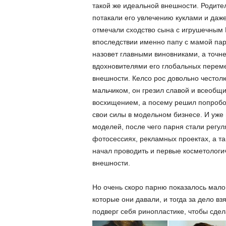
такой же идеальной внешности. Родите
потакали его увлечению куклами и даж
отмечали сходство сына с игрушечным 
впоследствии именно папу с мамой пар
назовет главными виновниками, а точне
вдохновителями его глобальных перем
внешности. Келсо рос довольно често
мальчиком, он грезил славой и всеобщ
восхищением, а посему решил попробо
свои силы в модельном бизнесе. И уже 
моделей, после чего парня стали регу
фотосессиях, рекламных проектах, а та
начал проводить и первые косметолог
внешности.
Но очень скоро парню показалось мало
которые они давали, и тогда за дело в
подверг себя ринопластике, чтобы сде