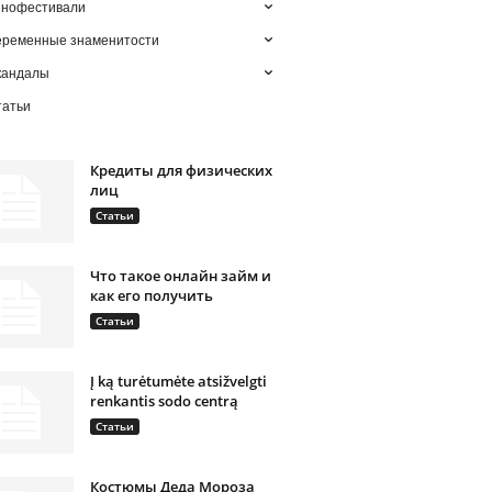
инофестивали
еременные знаменитости
кандалы
татьи
Кредиты для физических
лиц
Статьи
Что такое онлайн займ и
как его получить
Статьи
Į ką turėtumėte atsižvelgti
renkantis sodo centrą
Статьи
Костюмы Деда Мороза