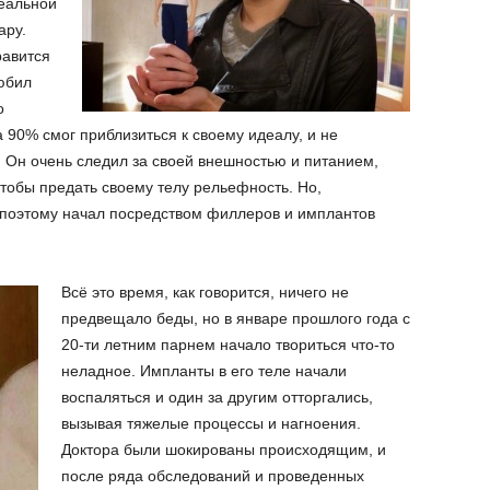
еальной
ару.
равится
юбил
о
а 90% смог приблизиться к своему идеалу, и не
. Он очень следил за своей внешностью и питанием,
тобы предать своему телу рельефность. Но,
и поэтому начал посредством филлеров и имплантов
Всё это время, как говорится, ничего не
предвещало беды, но в январе прошлого года с
20-ти летним парнем начало твориться что-то
неладное. Импланты в его теле начали
воспаляться и один за другим отторгались,
вызывая тяжелые процессы и нагноения.
Доктора были шокированы происходящим, и
после ряда обследований и проведенных