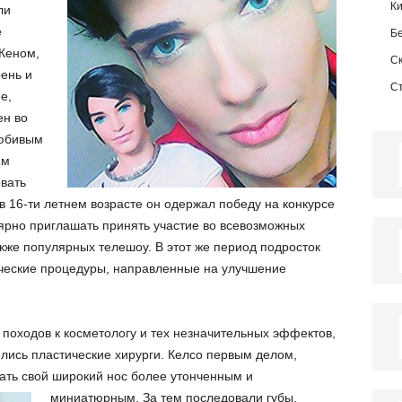
К
ли
е
Б
Кеном,
С
ень и
С
е,
ен во
любивым
им
вать
в 16-ти летнем возрасте он одержал победу на конкурсе
лярно приглашать принять участие во всевозможных
кже популярных телешоу. В этот же период подросток
ические процедуры, направленные на улучшение
 походов к косметологу и тех незначительных эффектов,
зялись пластические хирурги. Келсо первым делом,
лать свой широкий нос более утонченным и
миниатюрным.
За тем последовали губы,