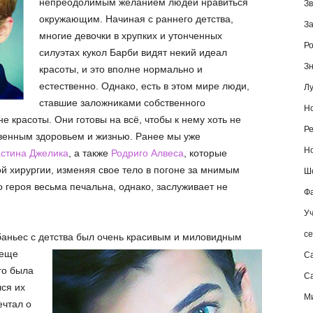
непреодолимым желанием людей нравиться
Зв
окружающим. Начиная с раннего детства,
За
многие девочки в хрупких и утонченных
Ро
силуэтах кукол Барби видят некий идеал
Зн
красоты, и это вполне нормально и
естественно. Однако, есть в этом мире люди,
Лу
ставшие заложниками собственного
Но
е красоты. Они готовы на всё, чтобы к нему хоть не
Ре
твенным здоровьем и жизнью. Ранее мы уже
Но
стина Джелика
, а также
Родриго Алвеса
, которые
ой хирургии, изменяя свое тело в погоне за мнимым
Шо
 героя весьма печальна, однако, заслуживает не
Фа
Уч
се
аньес с детства был очень красивым и миловидным
 еще
С
го была
Са
ся их
М
ечтал о