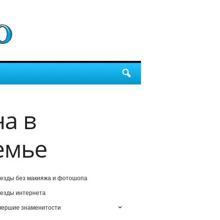
а в
емье
езды без макияжа и фотошопа
езды интернета
мершие знаменитости