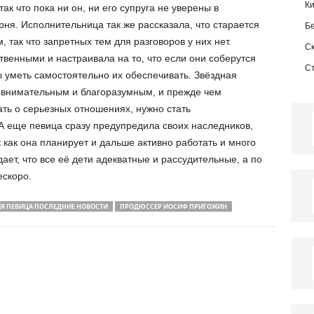
К
ак что пока ни он, ни его супруга не уверены в
ня. Исполнительница так же рассказала, что старается
Б
 так что запретных тем для разговоров у них нет.
С
ственными и настраивала на то, что если они соберутся
С
ы уметь самостоятельно их обеспечивать. Звёздная
 внимательным и благоразумным, и прежде чем
ть о серьезных отношениях, нужно стать
 еще певица сразу предупредила своих наследников,
к как она планирует и дальше активно работать и много
ает, что все её дети адекватные и рассудительные, а по
ескоро.
Я ПЕВИЦА ПОСЛЕДНИЕ НОВОСТИ
ПРОДЮССЕР ИОСИФ ПРИГОЖИН