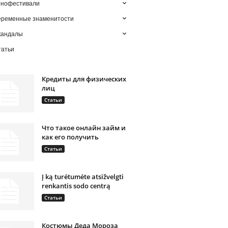
инофестивали
еременные знаменитости
кандалы
татьи
Кредиты для физических
лиц
Статьи
Что такое онлайн займ и
как его получить
Статьи
Į ką turėtumėte atsižvelgti
renkantis sodo centrą
Статьи
Костюмы Деда Мороза