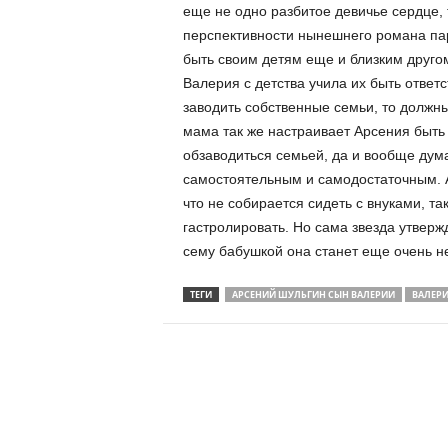
еще не одно разбитое девичье сердце, т
перспективности нынешнего романа пар
быть своим детям еще и близким другом,
Валерия с детства учила их быть ответ
заводить собственные семьи, то должн
мама так же настраивает Арсения быть
обзаводиться семьей, да и вообще дума
самостоятельным и самодостаточным. А
что не собирается сидеть с внуками, та
гастролировать. Но сама звезда утвержд
сему бабушкой она станет еще очень н
ТЕГИ
АРСЕНИЙ ШУЛЬГИН СЫН ВАЛЕРИИ
ВАЛЕРИ