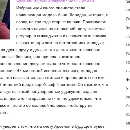
Арсений Шульгин закрутил новый роман
.
Зв
Избранницей юного пианиста стала
За
начинающая модель Анна Шеридан, которая, к
Ро
слову, на три года старше юноши. Практически
Зн
с самого начала их отношений, девушка стала
регулярно выкладывать их совместные снимки
Лу
в соцсети, при чем на фотографиях молодые
Но
а друг к другу и делают это достаточно откровенно.
Ре
героя-любовника, она пришла в некоторое
Но
кое поведение девушки сына, о чем она откровенно
о мнению 47-ми летней исполнительницы, молодая
Шо
а, что называется, засветиться и пропиарить свое имя.
Фа
6-ти летний продюсер Иосиф Пригожин. Он отметил, что
Уч
ользуется такой популярностью у девушке, ведь он
се
ать, достаточно красив, так что, не удивительно, что
сем, что это её молодой человек, чтобы другие
С
анят.
Са
М
н уверен в том, что на счету Арсения в будущем будет