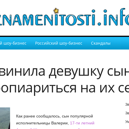
й шоу-бизнес
Российский шоу-бизнес
Скандалы
винила девушку сын
опиариться на их с
Зв
Зв
Как ранее сообщалось, сын популярной
У
исполнительницы Валерии,
17-ти летний