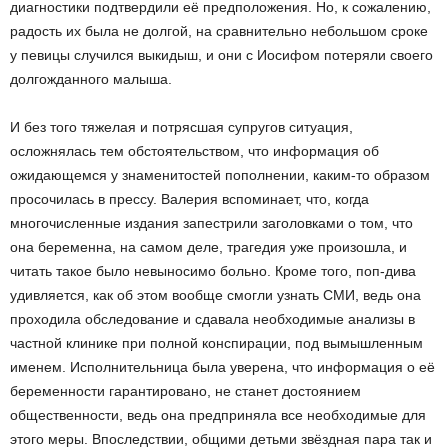
диагностики подтвердили её предположения. Но, к сожалению,
радость их была не долгой, на сравнительно небольшом сроке
у певицы случился выкидыш, и они с Иосифом потеряли своего
долгожданного малыша.
И без того тяжелая и потрясшая супругов ситуация,
осложнялась тем обстоятельством, что информация об
ожидающемся у знаменитостей пополнении, каким-то образом
просочилась в прессу. Валерия вспоминает, что, когда
многочисленные издания запестрили заголовками о том, что
она беременна, на самом деле, трагедия уже произошла, и
читать такое было невыносимо больно. Кроме того, поп-дива
удивляется, как об этом вообще смогли узнать СМИ, ведь она
проходила обследование и сдавала необходимые анализы в
частной клинике при полной конспирации, под вымышленным
именем. Исполнительница была уверена, что информация о её
беременности гарантировано, не станет достоянием
общественности, ведь она предприняла все необходимые для
этого меры. Впоследствии, общими детьми звёздная пара так и