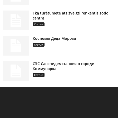
Į ką turėtumėte atsižvelgti renkantis sodo
centrą
Статьи
Костюмы Деда Мороза
Статьи
СЭС Санэпидемстанция в городе
Коммунарка
Статьи