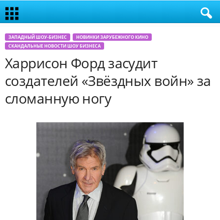
ЗАПАДНЫЙ ШОУ-БИЗНЕС
НОВИНКИ ЗАРУБЕЖНОГО КИНО
СКАНДАЛЬНЫЕ НОВОСТИ ШОУ БИЗНЕСА
Харрисон Форд засудит
создателей «Звёздных войн» за
сломанную ногу