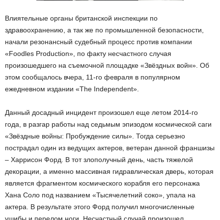
Влиятельные органы британской инспекции по
здравоохранению, а так же по промышленной безопасности,
начали резонансный судебный процесс против компании
«Foodles Production», по факту несчастного случая
произошедшего на съемочной площадке «Звёздных войн». Об
этом сообщалось вчера, 11-го февраля в популярном
ежедневном издании «The Independent».
Данный досадный инцидент произошел еще летом 2014-го
года, в разгар работы над седьмым эпизодом космической саги
«Звёздные войны: Пробуждение силы». Тогда серьезно
пострадал один из ведущих актеров, ветеран данной франшизы
– Харрисон Форд. В тот злополучный день, часть тяжелой
декорации, а именно массивная гидравлическая дверь, которая
является фрагментом космического корабля его персонажа
Хана Соло под названием «Тысячелетний соко», упала на
актера. В результате этого Форд получил многочисленные
ушибы и перелом ноги. Несчастный случай произошел