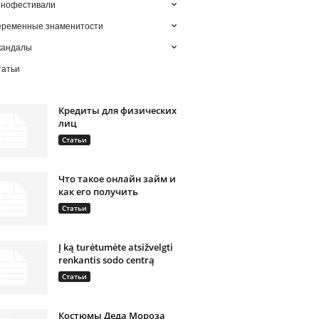
инофестивали
еременные знаменитости
кандалы
татьи
Кредиты для физических
лиц
Статьи
Что такое онлайн займ и
как его получить
Статьи
Į ką turėtumėte atsižvelgti
renkantis sodo centrą
Статьи
Костюмы Деда Мороза