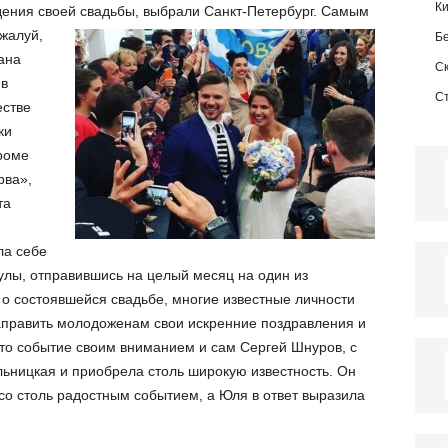
К
ения своей свадьбы, выбрали Санкт-Петербург.
Самым
жалуй,
Б
ана
С
 в
С
естве
ки
роме
рва»,
та
ла себе
улы, отправившись на целый месяц на один из
 о состоявшейся свадьбе, многие известные личности
аправить молодоженам свои искренние поздравления и
то событие своим вниманием и сам Сергей Шнуров, с
ольницкая и приобрела столь широкую известность. Он
со столь радостным событием, а Юля в ответ выразила