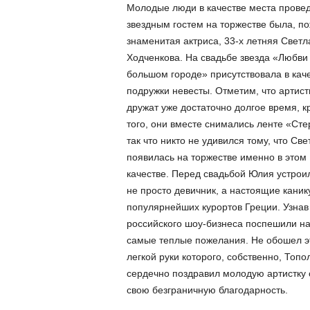
Молодые люди в качестве места провед
звездным гостем на торжестве была, по
знаменитая актриса, 33-х летняя Светл
Ходченкова. На свадьбе звезда «Любви
большом городе» присутствовала в кач
подружки невесты. Отметим, что артист
дружат уже достаточно долгое время, к
того, они вместе снимались ленте «Сте
так что никто не удивился тому, что Све
появилась на торжестве именно в этом
качестве. Перед свадьбой Юлия устрои
не просто девичник, а настоящие каник
популярнейших курортов Греции. Узнав
российского шоу-бизнеса поспешили н
самые теплые пожелания. Не обошел э
легкой руки которого, собственно, Топ
сердечно поздравил молодую артистку 
свою безграничную благодарность.