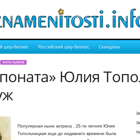
й шоу-бизнес
Российский шоу-бизнес
Скандалы
ФОТО-ГАЛЕРЕЯ
споната» Юлия Топ
уж
Зв
Зв
Популярная ныне актриса , 25-ти летняя Юлия
У
Топольницкая еще до недавнего времени была