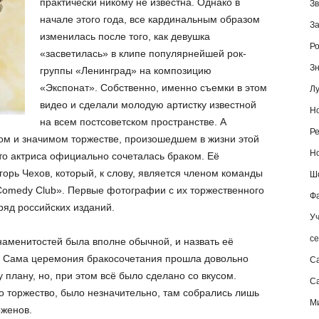
практически никому не известна. Однако в
Зв
начале этого года, все кардинальным образом
За
изменилась после того, как девушка
Ро
«засветилась» в клипе популярнейшей рок-
Зн
группы «Ленинград» на композицию
«Экспонат». Собственно, именно съемки в этом
Лу
видео и сделали молодую артистку известной
Но
на всем постсоветском пространстве. А
Ре
ном и значимом торжестве, произошедшем в жизни этой
Но
то актриса официально сочеталась браком. Её
горь Чехов, который, к слову, является членом команды
Шо
Comedy Club». Первые фотографии с их торжественного
Фа
ряд российских изданий.
Уч
се
наменитостей была вполне обычной, и назвать её
. Сама церемония бракосочетания прошла довольно
С
 плану, но, при этом всё было сделано со вкусом.
Са
о торжество, было незначительно, там собрались лишь
М
оженов.