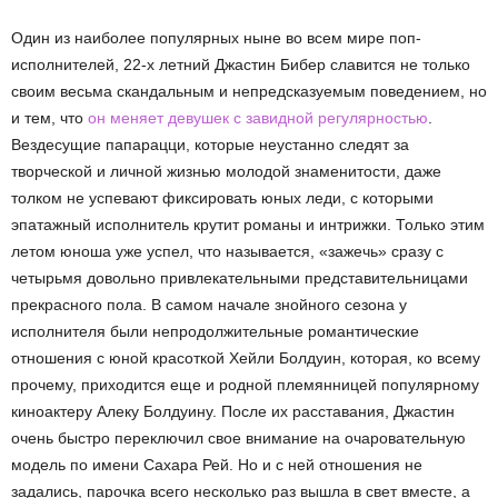
Один из наиболее популярных ныне во всем мире поп-
исполнителей, 22-х летний Джастин Бибер славится не только
своим весьма скандальным и непредсказуемым поведением, но
и тем, что
он меняет девушек с завидной регулярностью
.
Вездесущие папарацци, которые неустанно следят за
творческой и личной жизнью молодой знаменитости, даже
толком не успевают фиксировать юных леди, с которыми
эпатажный исполнитель крутит романы и интрижки. Только этим
летом юноша уже успел, что называется, «зажечь» сразу с
четырьмя довольно привлекательными представительницами
прекрасного пола. В самом начале знойного сезона у
исполнителя были непродолжительные романтические
отношения с юной красоткой Хейли Болдуин, которая, ко всему
прочему, приходится еще и родной племянницей популярному
киноактеру Алеку Болдуину. После их расставания, Джастин
очень быстро переключил свое внимание на очаровательную
модель по имени Сахара Рей. Но и с ней отношения не
задались, парочка всего несколько раз вышла в свет вместе, а