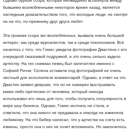
Однако бурная ссора, которая неожиданно вспыхнула между
бывшими возлюбленными некоторое время назад, является
наглядным доказательством того, что молодые люди, не смотря
ни на что, по-прежнему друг друга любят.
Эта громкая ссора экс-возлюбленных, вызвала очень большой
интерес, как среди журналистов, так и среди поклонников. Всё
началось с того, что Гомес увидела фотографии Джастина с его
очередной смазливой подружкой, и это очень сильно задело
артистку. На тех снимках певец был запечатлен именно с
Софией Риччи. Селена оставила под фотографией не очень
лестный для исполнителя комментарий. Однако, в ответ на это
Джастин заявил девушке, что он не намерен выслушивать
какие-либо претензии от человека, который некогда
использовал его лишь для того, чтобы получить популярность в
мире шоу-бизнеса. Однако, Гомес молчать не стала, и
ответила, что она никого не предавала и никогда не изменяла
любимому. На что Бибер написал, что у артистки на счету есть
измены, просто она о них не хочет вспоминать. Но закончилось