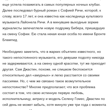
еще успела позажигать в самых популярных ночных клубах.
Далее последовал бурный роман с Софией Ричи, которой, к
слову, всего 17 лет, и она известна как наследница культового
музыканта Лайонела Ричи. А в минувшие выходные зоркие
журналисты запечатлели новую подружку Бибера, пришедшую
на смену Софии. Ею стала некая юная особа по имени Бронте
Блампид.
Необходимо заметить, что в жарких объятиях известного, но
такого непостоянного музыканта, его девушки подолгу никогда
не задерживаются, а на смену одной красотки, тут же приходит
другая. Сам Джастин, похоже, не слишком беспокоится
относительно дел «амурных» и легко расстается со своими
пассиями. Но, с чем же связано такое возмутительное
непостоянство? Многие предполагают, что вся проблема
состоит в том, что свою истинную первую любовь,
исполнительницу, актрису и модель Селену Гомес, Джастин по
сей день не может забыть, хотя минуло уже три года с момента