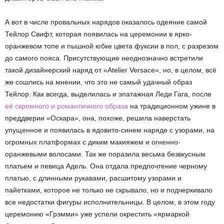
А вот в числе провальных нарядов оказалось одеяние самой
Тейлор Свифт, которая появилась на церемонии в ярко-
оранжевом топе и пышной юбке цвета фуксии в пол, с разрезом
до самого пояса. Присутствующие неоднозначно встретили
такой дизайнерский наряд от «Atelier Versace», но, в целом, всё
же сошлись на мнении, что это не самый удачный образ
Тейлор. Как всегда, выделилась и эпатажная Леди Гага, после
её скромного и романтичного образа
на традиционном ужине в
преддверии «Оскара», она, похоже, решила наверстать
упущенное и появилась в ядовито-синем наряде с узорами, на
огромных платформах с диким макияжем и огненно-
оранжевыми волосами. Так же поразила весьма безвкусным
платьем и певица Адель. Она отдала предпочтение черному
платью, с длинными рукавами, расшитому узорами и
пайетками, которое не только не скрывало, но и подчеркивало
все недостатки фигуры исполнительницы. В целом, в этом году
церемонию «Грэмми» уже успели окрестить «ярмаркой