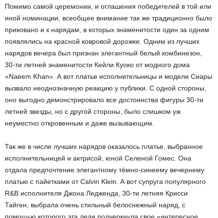
Помимо самой церемонии, и оглашения победителей в той или
иной номинации, всеобщее внимание так же традиционно было
приковано и к нарядам, в которых знаменитости один за одним
появлялись на красной ковровой дорожке. Одним из лучших
нарядов вечера был признан элегантный белый комбинезон,
30-ти летней знаменитости Кейли Куоко от модного дома
«Naeem Khan». А вот платье исполнительницы и модели Сиары
вызвало неоднозначную реакцию у публики. С одной стороны,
оно выгодно демонстрировало все достоинства фигуры 30-ти
летней звезды, но с другой стороны, было слишком уж
неуместно откровенным и даже вызывающим.
Так же в числе лучших нарядов оказалось платье, выбранное
исполнительницей и актрисой, юной Селеной Гомес. Она
отдала предпочтение элегантному тёмно-синеему вечернему
платью с пайетками от Calvin Klein. А вот супруга популярного
R&B исполнителя Джона Ледженда, 30-ти летняя Крисси
Тайген, выбрала очень стильный белоснежный наряд, с
помощью которого эта леди подчеркнула свое «интересное